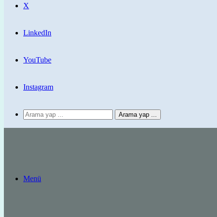
X
LinkedIn
YouTube
Instagram
Arama yap ...
Menü