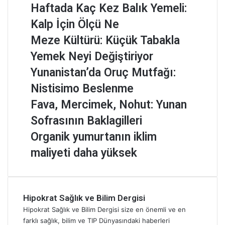
H
Haftada Kaç Kez Balık Yemeli:
a
Kalp İçin Ölçü Ne
f
t
M
Meze Kültürü: Küçük Tabakla
a
e
Yemek Neyi Değiştiriyor
d
z
a
e
Y
Yunanistan’da Oruç Mutfağı:
K
K
u
Nistisimo Beslenme
a
ü
n
ç
l
a
F
Fava, Mercimek, Nohut: Yunan
K
t
n
a
Sofrasının Baklagilleri
e
ü
i
v
z
r
s
a
O
Organik yumurtanın iklim
B
ü
t
,
r
maliyeti daha yüksek
a
:
a
M
g
l
K
n
e
a
ı
ü
’
r
n
k
ç
d
c
i
Y
ü
a
Hipokrat Sağlık ve Bilim Dergisi
i
k
e
k
O
m
y
Hipokrat Sağlık ve Bilim Dergisi size en önemli ve en
m
T
r
e
u
farklı sağlık, bilim ve TIP Dünyasındaki haberleri