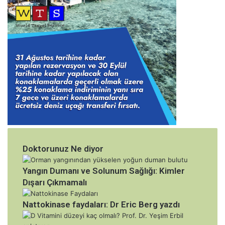
Doktorunuz Ne diyor
Yangın Dumanı ve Solunum Sağlığı: Kimler
Dışarı Çıkmamalı
Nattokinase faydaları: Dr Eric Berg yazdı