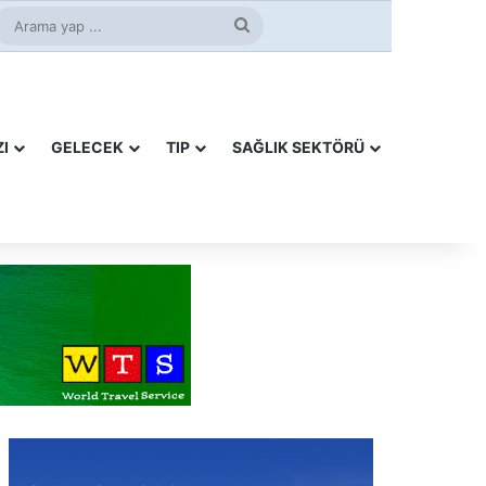
ube
nstagram
Arama
yap
...
I
GELECEK
TIP
SAĞLIK SEKTÖRÜ