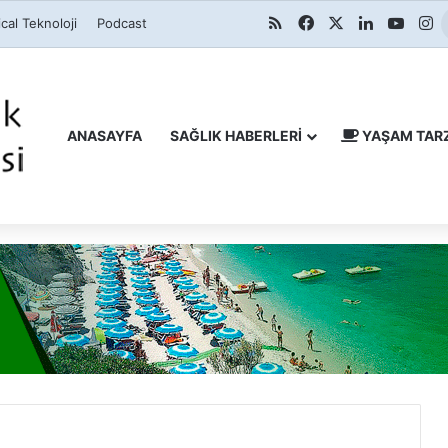
RSS
Facebook
X
LinkedIn
YouT
I
cal Teknoloji
Podcast
ANASAYFA
SAĞLIK HABERLERI
YAŞAM TARZ