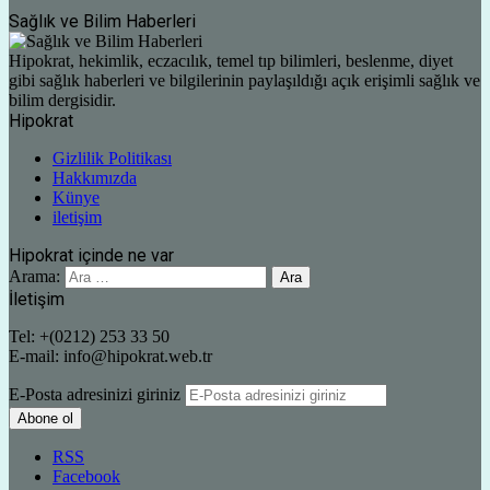
Sağlık ve Bilim Haberleri
Hipokrat, hekimlik, eczacılık, temel tıp bilimleri, beslenme, diyet
gibi sağlık haberleri ve bilgilerinin paylaşıldığı açık erişimli sağlık ve
bilim dergisidir.
Hipokrat
Gizlilik Politikası
Hakkımızda
Künye
iletişim
Hipokrat içinde ne var
Arama:
İletişim
Tel: +(0212) 253 33 50
E-mail: info@hipokrat.web.tr
E-Posta adresinizi giriniz
RSS
Facebook