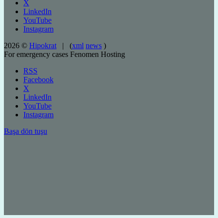
X
LinkedIn
YouTube
Instagram
2026 ©
Hipokrat
| (
xml
news
)
For emergency cases
Fenomen Hosting
RSS
Facebook
X
LinkedIn
YouTube
Instagram
Başa dön tuşu