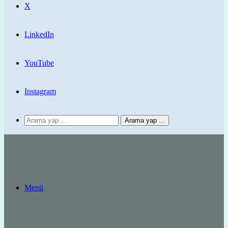
X
LinkedIn
YouTube
Instagram
Arama yap ...
Menü