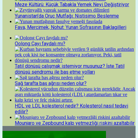
Meze Kültürü: Küçük Tabakla Yemek Neyi Değiştiriyor
Yunanistan’da Oruç Mutfağı: Nistisimo Beslenme
Fava, Mercimek, Nohut: Yunan Sofrasının Baklagilleri
Oolong Çayı faydalı mı?
Tatil dönüşü çalışmak istemiyor musunuz? İşte Tatil
dönüşü sendromu ile baş etme yolları
Sağ tarafta baş ağrısı neden olur?
HDL ve LDL kolesterol nedir? Kolesterol nasıl tedavi
edilir?
Mounjaro ve Zepbound kalp yetmezliği riskini azaltabilir