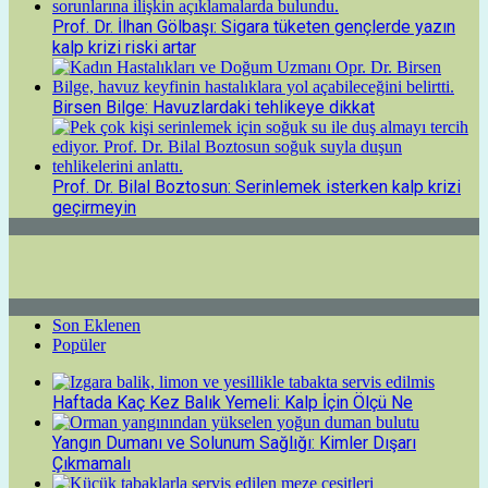
Prof. Dr. İlhan Gölbaşı: Sigara tüketen gençlerde yazın
kalp krizi riski artar
Birsen Bilge: Havuzlardaki tehlikeye dikkat
Prof. Dr. Bilal Boztosun: Serinlemek isterken kalp krizi
geçirmeyin
Son Eklenen
Popüler
Haftada Kaç Kez Balık Yemeli: Kalp İçin Ölçü Ne
Yangın Dumanı ve Solunum Sağlığı: Kimler Dışarı
Çıkmamalı