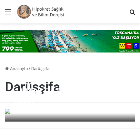
Menü
A
Anasayfa
/
Darüşşifa
Darüşşifa
14 Mart Tıp Bayramı Kutlu
olsun
Hipokrat FR