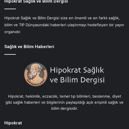
r
Hipokrat Sağlık ve Bilim Dergisi
u
ç
Hipokrat Sağlık ve Bilim Dergisi size en önemli ve en farklı sağlık,
M
bilim ve TIP Dünyasındaki haberleri ulaştırmayı hedefleyen bir yayın
u
t
organıdır.
f
a
Sağlık ve Bilim Haberleri
ğ
ı
:
N
i
s
t
i
Hipokrat, hekimlik, eczacılık, temel tıp bilimleri, beslenme, diyet
s
gibi sağlık haberleri ve bilgilerinin paylaşıldığı açık erişimli sağlık ve
i
bilim dergisidir.
m
o
B
Hipokrat
e