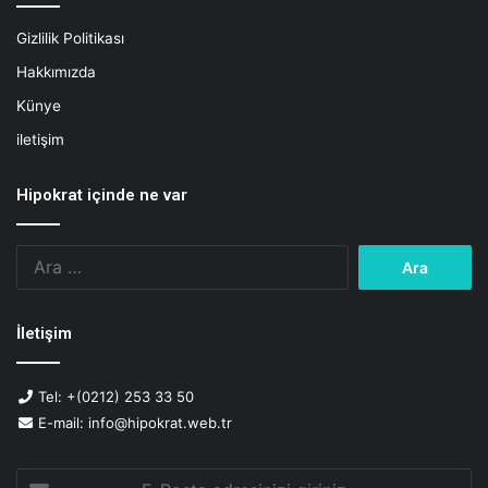
s
Gizlilik Politikası
l
e
Hakkımızda
n
Künye
m
e
iletişim
Hipokrat içinde ne var
Arama:
İletişim
Tel: +(0212) 253 33 50
E-mail: info@hipokrat.web.tr
E-