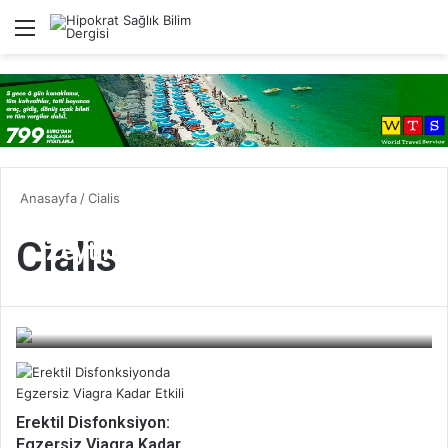
Menü
A
Anasayfa
/
Cialis
Cialis
Zeytinyağı limon karışımı
sertleşme sorununa çare
olabilir mi?
Bilim Dergisi
Erektil Disfonksiyon:
Egzersiz Viagra Kadar