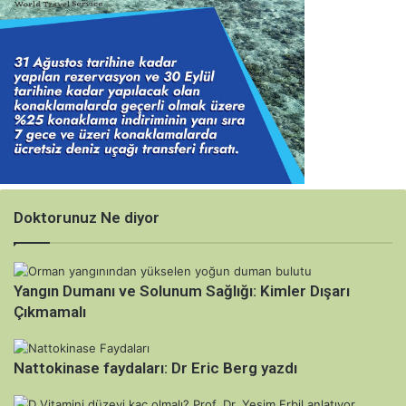
Doktorunuz Ne diyor
Yangın Dumanı ve Solunum Sağlığı: Kimler Dışarı
Çıkmamalı
Nattokinase faydaları: Dr Eric Berg yazdı