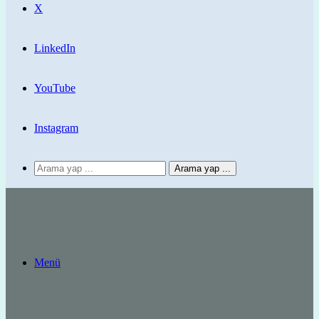
X
LinkedIn
YouTube
Instagram
Arama yap ...
Menü