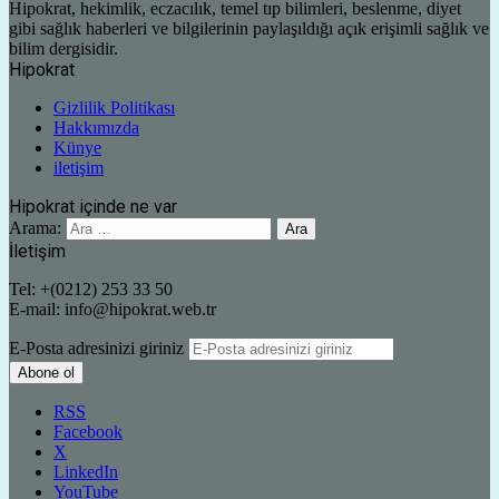
Hipokrat, hekimlik, eczacılık, temel tıp bilimleri, beslenme, diyet
gibi sağlık haberleri ve bilgilerinin paylaşıldığı açık erişimli sağlık ve
bilim dergisidir.
Hipokrat
Gizlilik Politikası
Hakkımızda
Künye
iletişim
Hipokrat içinde ne var
Arama:
İletişim
Tel: +(0212) 253 33 50
E-mail: info@hipokrat.web.tr
E-Posta adresinizi giriniz
RSS
Facebook
X
LinkedIn
YouTube