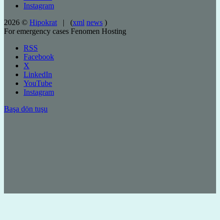
Instagram
2026 ©
Hipokrat
| (
xml
news
)
For emergency cases
Fenomen Hosting
RSS
Facebook
X
LinkedIn
YouTube
Instagram
Başa dön tuşu