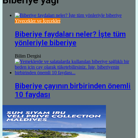
Biberiye yağı
Yiyecekler ve İçecekler
Biberiye faydaları neler? İşte tüm
yönleriyle biberiye
Bilim Dergisi
Biberiye çayının birbirinden önemli
10 faydası