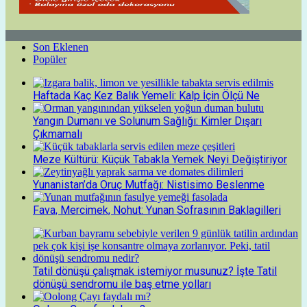
Son Eklenen
Popüler
Haftada Kaç Kez Balık Yemeli: Kalp İçin Ölçü Ne
Yangın Dumanı ve Solunum Sağlığı: Kimler Dışarı
Çıkmamalı
Meze Kültürü: Küçük Tabakla Yemek Neyi Değiştiriyor
Yunanistan’da Oruç Mutfağı: Nistisimo Beslenme
Fava, Mercimek, Nohut: Yunan Sofrasının Baklagilleri
Tatil dönüşü çalışmak istemiyor musunuz? İşte Tatil
dönüşü sendromu ile baş etme yolları