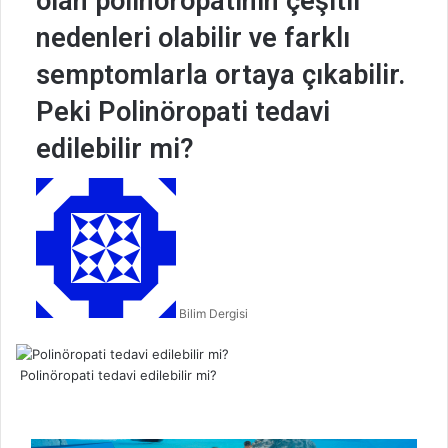
olan polinöropatinin çeşitli
nedenleri olabilir ve farklı
semptomlarla ortaya çıkabilir.
Peki Polinöropati tedavi
edilebilir mi?
B
i
r
e
-
p
Bilim Dergisi
o
s
t
Polinöropati tedavi edilebilir mi?
a
g
ö
n