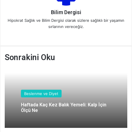
m
e
Bilim Dergisi
k
Hipokrat Sağlık ve Bilim Dergisi olarak sizlere sağlıklı bir yaşamın
sırlarının vereceğiz.
We
b
sit
Sonrakini Oku
esi
Beslenme ve Diyet
Haftada Kaç Kez Balık Yemeli: Kalp İçin
Ölçü Ne