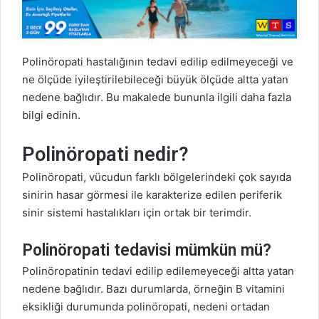
d
e
r
m
Polinöropati hastalığının tedavi edilip edilmeyeceği ve
e
ne ölçüde iyileştirilebileceği büyük ölçüde altta yatan
k
nedene bağlıdır. Bu makalede bununla ilgili daha fazla
bilgi edinin.
Polinöropati nedir?
Polinöropati, vücudun farklı bölgelerindeki çok sayıda
sinirin hasar görmesi ile karakterize edilen periferik
sinir sistemi hastalıkları için ortak bir terimdir.
Polinöropati tedavisi mümkün mü?
Polinöropatinin tedavi edilip edilemeyeceği altta yatan
nedene bağlıdır. Bazı durumlarda, örneğin B vitamini
eksikliği durumunda polinöropati, nedeni ortadan