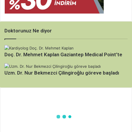
i
a
z
a
l
Doktorunuz Ne diyor
t
a
b
Doç. Dr. Mehmet Kaplan Gaziantep Medical Point’te
i
l
i
Uzm. Dr. Nur Bekmezci Çilingiroğlu göreve başladı
r