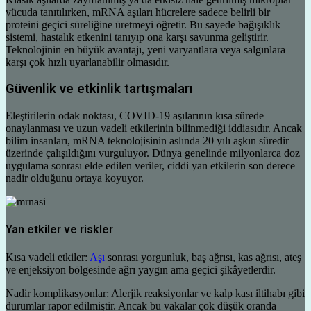
vücuda tanıtılırken, mRNA aşıları hücrelere sadece belirli bir
proteini geçici süreliğine üretmeyi öğretir. Bu sayede bağışıklık
sistemi, hastalık etkenini tanıyıp ona karşı savunma geliştirir.
Teknolojinin en büyük avantajı, yeni varyantlara veya salgınlara
karşı çok hızlı uyarlanabilir olmasıdır.
Güvenlik ve etkinlik tartışmaları
Eleştirilerin odak noktası, COVID-19 aşılarının kısa sürede
onaylanması ve uzun vadeli etkilerinin bilinmediği iddiasıdır. Ancak
bilim insanları, mRNA teknolojisinin aslında 20 yılı aşkın süredir
üzerinde çalışıldığını vurguluyor. Dünya genelinde milyonlarca doz
uygulama sonrası elde edilen veriler, ciddi yan etkilerin son derece
nadir olduğunu ortaya koyuyor.
Yan etkiler ve riskler
Kısa vadeli etkiler:
Aşı
sonrası yorgunluk, baş ağrısı, kas ağrısı, ateş
ve enjeksiyon bölgesinde ağrı yaygın ama geçici şikâyetlerdir.
Nadir komplikasyonlar: Alerjik reaksiyonlar ve kalp kası iltihabı gibi
durumlar rapor edilmiştir. Ancak bu vakalar çok düşük oranda