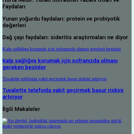
Faydaları
Yunan yoğurdu faydaları: protein ve probiyotik
değerleri
Dağ çayı faydaları: sideritis araştırmaları ne diyor
Kalp sağlığını korumak için sofranızda olması gereken besinler
Kalp sağlığını korumak için sofranızda olması
gereken besinler
Tuvalette telefonla vakit geçirmek basur riskini artırıyor
Tuvalette telefonla vakit geçirmek basur riskini
artırıyor
İlgili Makaleler