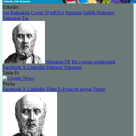
Etiketler
Aşı
Bağışıklık
Covid 19
mRNA
Pandemi
Sağlık Haberleri
Teknoloji
Tıp
Hipokrat FR
Bir e-posta göndermek
Facebook
X
LinkedIn
Pinterest
Telegram
Takip Et
Paylaş
Facebook
X
LinkedIn
Viber
E-Posta ile paylaş
Yazdır