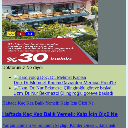
Doktorunuz Ne diyor
Doç. Dr. Mehmet Kaplan Gaziantep Medical Point’te
Uzm. Dr. Nur Bekmezci Çilingiroğlu göreve başladı
Haftada Kaç Kez Balık Yemeli: Kalp İçin Ölçü Ne
Haftada Kaç Kez Balık Yemeli: Kalp İçin Ölçü Ne
Yangın Dumanı ve Solunum Sağlığı: Kimler Dışarı Çıkmamalı