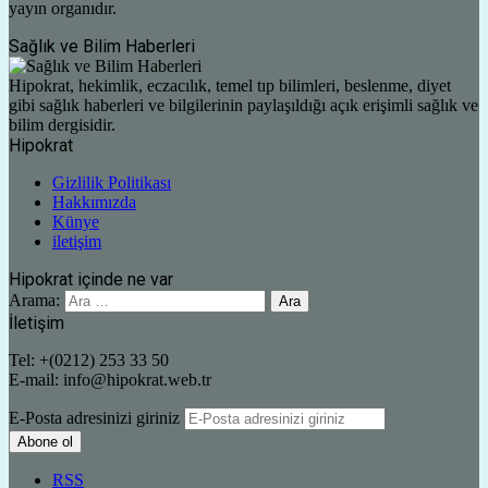
yayın organıdır.
Sağlık ve Bilim Haberleri
Hipokrat, hekimlik, eczacılık, temel tıp bilimleri, beslenme, diyet
gibi sağlık haberleri ve bilgilerinin paylaşıldığı açık erişimli sağlık ve
bilim dergisidir.
Hipokrat
Gizlilik Politikası
Hakkımızda
Künye
iletişim
Hipokrat içinde ne var
Arama:
İletişim
Tel: +(0212) 253 33 50
E-mail: info@hipokrat.web.tr
E-Posta adresinizi giriniz
RSS