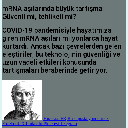
mRNA aşılarında büyük tartışma:
Güvenli mi, tehlikeli mi?
COVID-19 pandemisiyle hayatımıza
giren mRNA aşıları milyonlarca hayat
kurtardı. Ancak bazı çevrelerden gelen
eleştiriler, bu teknolojinin güvenliği ve
uzun vadeli etkileri konusunda
tartışmaları beraberinde getiriyor.
Hipokrat FR
Bir e-posta göndermek
Facebook
X
LinkedIn
Pinterest
Telegram