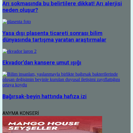
Arı sokmasında bu belirtilere dikkat! Arı alerjisi
neden oluşur?
Yasa dışı plasenta ticareti sonrası bilim
dünyasında tartışma yaratan araştırmalar
Ekvador’dan kansere umut ışığı
Bağırsak-beyin hattında hafıza izi
ANYMA KONSERİ