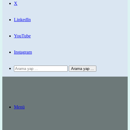
X
LinkedIn
YouTube
Instagram
Arama yap ...
Menü