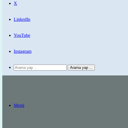
X
LinkedIn
YouTube
Instagram
Arama yap ...
Menü