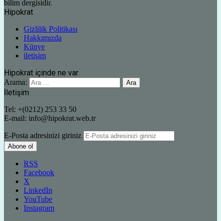
bilim dergisidir.
Hipokrat
Gizlilik Politikası
Hakkımızda
Künye
iletişim
Hipokrat içinde ne var
Arama:
İletişim
Tel: +(0212) 253 33 50
E-mail: info@hipokrat.web.tr
E-Posta adresinizi giriniz
RSS
Facebook
X
LinkedIn
YouTube
Instagram