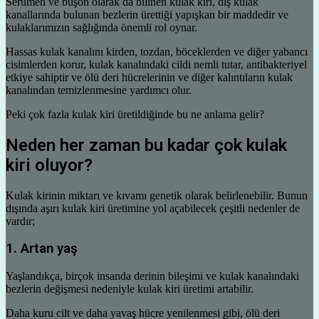
Serumen ve büşon olarak da bilinen kulak kiri, dış kulak
kanallarında bulunan bezlerin ürettiği yapışkan bir maddedir ve
kulaklarımızın sağlığında önemli rol oynar.
Hassas kulak kanalını kirden, tozdan, böceklerden ve diğer yabancı
cisimlerden korur, kulak kanalındaki cildi nemli tutar, antibakteriyel
etkiye sahiptir ve ölü deri hücrelerinin ve diğer kalıntıların kulak
kanalından temizlenmesine yardımcı olur.
Peki çok fazla kulak kiri üretildiğinde bu ne anlama gelir?
Neden her zaman bu kadar çok kulak
kiri oluyor?
Kulak kirinin miktarı ve kıvamı genetik olarak belirlenebilir. Bunun
dışında aşırı kulak kiri üretimine yol açabilecek çeşitli nedenler de
vardır;
1. Artan yaş
Yaşlandıkça, birçok insanda derinin bileşimi ve kulak kanalındaki
bezlerin değişmesi nedeniyle kulak kiri üretimi artabilir.
Daha kuru cilt ve daha yavaş hücre yenilenmesi gibi, ölü deri