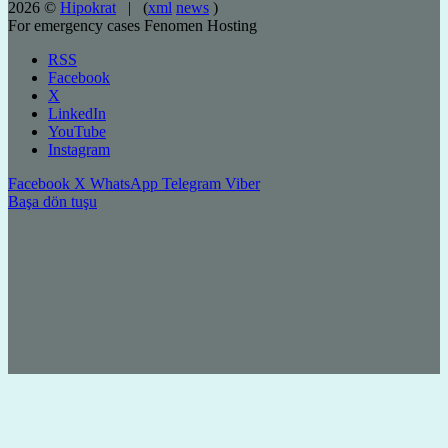
2026 ©
Hipokrat
| (
xml
news
)
For emergency cases
Fenomen Hosting
RSS
Facebook
X
LinkedIn
YouTube
Instagram
Facebook
X
WhatsApp
Telegram
Viber
Başa dön tuşu