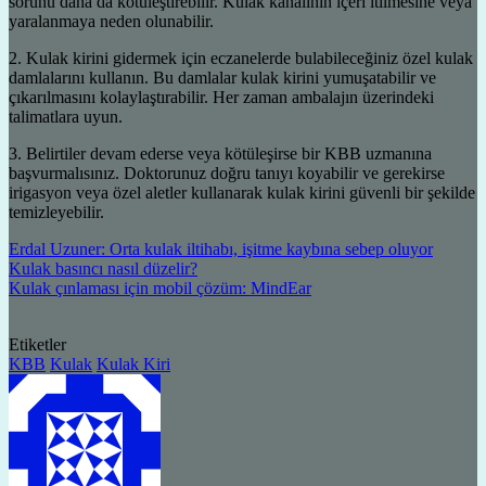
sorunu daha da kötüleştirebilir. Kulak kanalının içeri itilmesine veya
yaralanmaya neden olunabilir.
2. Kulak kirini gidermek için eczanelerde bulabileceğiniz özel kulak
damlalarını kullanın. Bu damlalar kulak kirini yumuşatabilir ve
çıkarılmasını kolaylaştırabilir. Her zaman ambalajın üzerindeki
talimatlara uyun.
3. Belirtiler devam ederse veya kötüleşirse bir KBB uzmanına
başvurmalısınız. Doktorunuz doğru tanıyı koyabilir ve gerekirse
irigasyon veya özel aletler kullanarak kulak kirini güvenli bir şekilde
temizleyebilir.
Erdal Uzuner: Orta kulak iltihabı, işitme kaybına sebep oluyor
Kulak basıncı nasıl düzelir?
Kulak çınlaması için mobil çözüm: MindEar
Etiketler
KBB
Kulak
Kulak Kiri