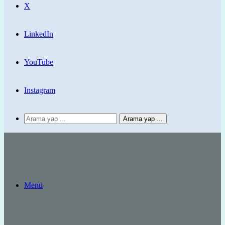
X
LinkedIn
YouTube
Instagram
Arama yap ...
Menü