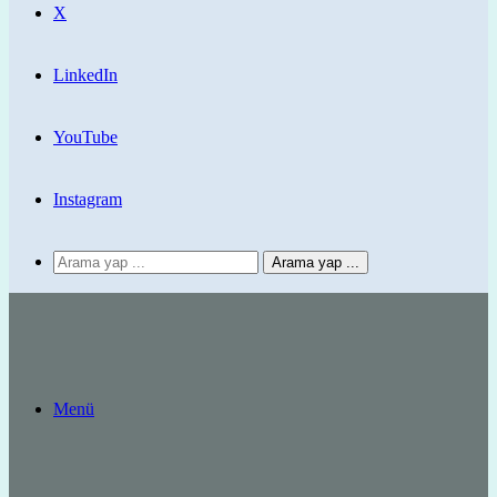
X
LinkedIn
YouTube
Instagram
Arama yap ...
Menü