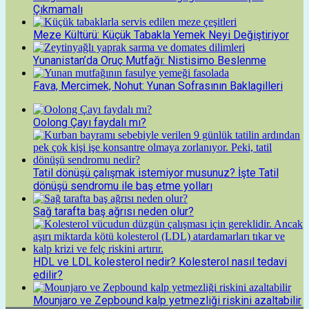
Çıkmamalı
Meze Kültürü: Küçük Tabakla Yemek Neyi Değiştiriyor
Yunanistan’da Oruç Mutfağı: Nistisimo Beslenme
Fava, Mercimek, Nohut: Yunan Sofrasının Baklagilleri
Oolong Çayı faydalı mı?
Tatil dönüşü çalışmak istemiyor musunuz? İşte Tatil
dönüşü sendromu ile baş etme yolları
Sağ tarafta baş ağrısı neden olur?
HDL ve LDL kolesterol nedir? Kolesterol nasıl tedavi
edilir?
Mounjaro ve Zepbound kalp yetmezliği riskini azaltabilir