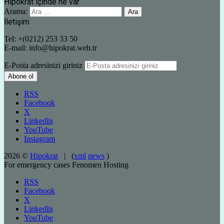
Hipokrat içinde ne var
Arama:
İletişim
Tel: +(0212) 253 33 50
E-mail: info@hipokrat.web.tr
E-Posta adresinizi giriniz
RSS
Facebook
X
LinkedIn
YouTube
Instagram
2026 ©
Hipokrat
| (
xml
news
)
For emergency cases
Fenomen Hosting
RSS
Facebook
X
LinkedIn
YouTube