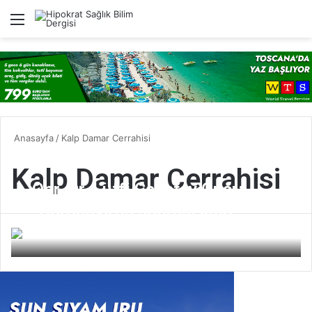
Menü
A
Anasayfa
/
Kalp Damar Cerrahisi
Kalp Damar Cerrahisi
Opr. Dr. Lütfi Çağatay Onar:
“Coronavirüs sonrası kalp
hastalıkları ve damar tıkanıklığı
Hipokrat
arttı.”