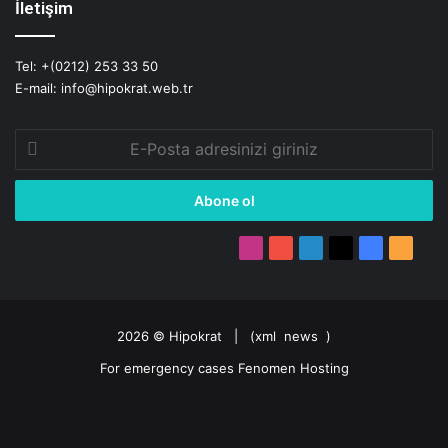
İletişim
Tel: +(0212) 253 33 50
E-mail: info@hipokrat.web.tr
E-
Posta
adresinizi
giriniz
Instagram
YouTube
LinkedIn
X
Facebook
RSS
2026 ©
Hipokrat
| (
xml
news
)
For emergency cases
Fenomen Hosting
RSS
Facebook
X
LinkedIn
YouTube
Instagram