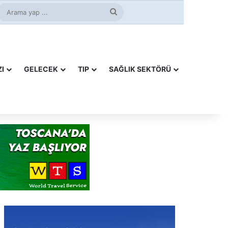
ube
nstagram
Arama
yap
...
I
GELECEK
TIP
SAĞLIK SEKTÖRÜ