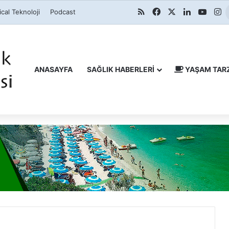
RSS
Facebook
X
LinkedIn
YouT
I
cal Teknoloji
Podcast
ANASAYFA
SAĞLIK HABERLERI
YAŞAM TARZ