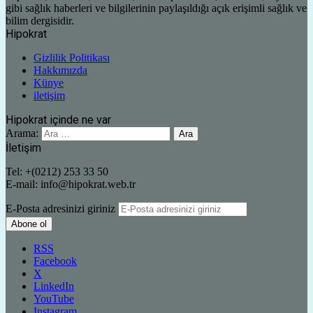
gibi sağlık haberleri ve bilgilerinin paylaşıldığı açık erişimli sağlık ve
bilim dergisidir.
Hipokrat
Gizlilik Politikası
Hakkımızda
Künye
iletişim
Hipokrat içinde ne var
Arama:
İletişim
Tel: +(0212) 253 33 50
E-mail: info@hipokrat.web.tr
E-Posta adresinizi giriniz
RSS
Facebook
X
LinkedIn
YouTube
Instagram