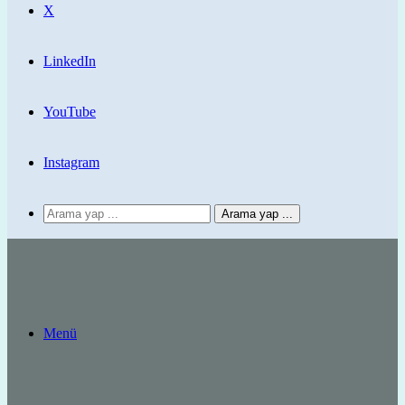
X
LinkedIn
YouTube
Instagram
Arama yap ...
Menü