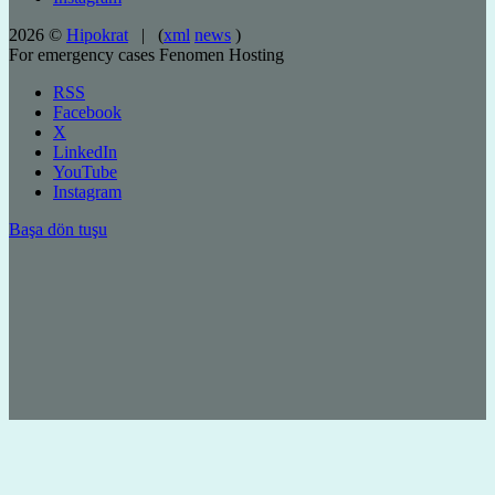
2026 ©
Hipokrat
| (
xml
news
)
For emergency cases
Fenomen Hosting
RSS
Facebook
X
LinkedIn
YouTube
Instagram
Başa dön tuşu