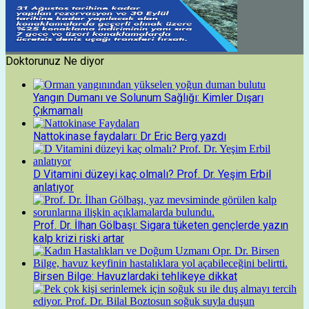
Doktorunuz Ne diyor
Yangın Dumanı ve Solunum Sağlığı: Kimler Dışarı
Çıkmamalı
Nattokinase faydaları: Dr Eric Berg yazdı
D Vitamini düzeyi kaç olmalı? Prof. Dr. Yeşim Erbil
anlatıyor
Prof. Dr. İlhan Gölbaşı: Sigara tüketen gençlerde yazın
kalp krizi riski artar
Birsen Bilge: Havuzlardaki tehlikeye dikkat