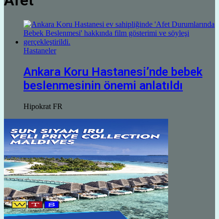
Afet
Hastaneler
Ankara Koru Hastanesi’nde bebek
beslenmesinin önemi anlatıldı
Hipokrat FR