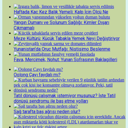
Haftada Kaç Kez Balık Yemeli: Kalp İçin Ölçü Ne
Yangın Dumanı ve Solunum Sağlığı: Kimler Dışarı
Çıkmamalı
Meze Kültürü: Küçük Tabakla Yemek Neyi Değiştiriyor
Yunanistan’da Oruç Mutfağı: Nistisimo Beslenme
Fava, Mercimek, Nohut: Yunan Sofrasının Baklagilleri
Oolong Çayı faydalı mı?
Tatil dönüşü çalışmak istemiyor musunuz? İşte Tatil
dönüşü sendromu ile baş etme yolları
Sağ tarafta baş ağrısı neden olur?