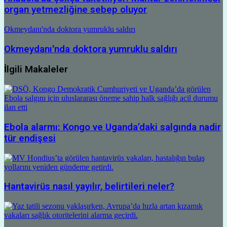
organ yetmezliğine sebep oluyor
Okmeydanı'nda doktora yumruklu saldırı
Okmeydanı'nda doktora yumruklu saldırı
İlgili Makaleler
Ebola alarmı: Kongo ve Uganda’daki salgında nadir
tür endişesi
Hantavirüs nasıl yayılır, belirtileri neler?