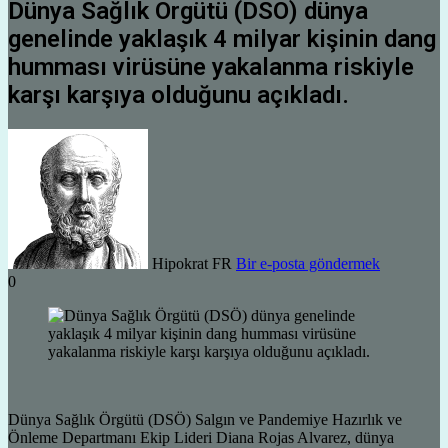
Dünya Sağlık Örgütü (DSÖ) dünya
genelinde yaklaşık 4 milyar kişinin dang
humması virüsüne yakalanma riskiyle
karşı karşıya olduğunu açıkladı.
Hipokrat FR
Bir e-posta göndermek
0
Dünya Sağlık Örgütü (DSÖ) Salgın ve Pandemiye Hazırlık ve
Önleme Departmanı Ekip Lideri Diana Rojas Alvarez, dünya