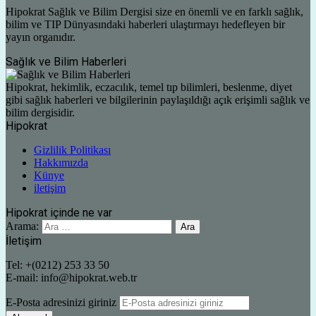
Hipokrat Sağlık ve Bilim Dergisi size en önemli ve en farklı sağlık,
bilim ve TIP Dünyasındaki haberleri ulaştırmayı hedefleyen bir
yayın organıdır.
Sağlık ve Bilim Haberleri
Hipokrat, hekimlik, eczacılık, temel tıp bilimleri, beslenme, diyet
gibi sağlık haberleri ve bilgilerinin paylaşıldığı açık erişimli sağlık ve
bilim dergisidir.
Hipokrat
Gizlilik Politikası
Hakkımızda
Künye
iletişim
Hipokrat içinde ne var
Arama:
İletişim
Tel: +(0212) 253 33 50
E-mail: info@hipokrat.web.tr
E-Posta adresinizi giriniz