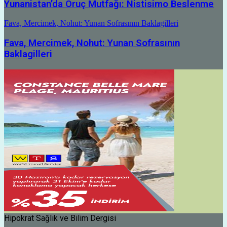
Yunanistan’da Oruç Mutfağı: Nistisimo Beslenme
Fava, Mercimek, Nohut: Yunan Sofrasının Baklagilleri
Fava, Mercimek, Nohut: Yunan Sofrasının
Baklagilleri
Hipokrat Sağlık ve Bilim Dergisi