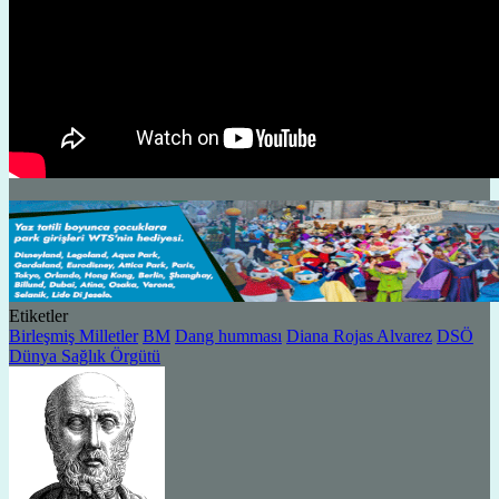
Etiketler
Birleşmiş Milletler
BM
Dang humması
Diana Rojas Alvarez
DSÖ
Dünya Sağlık Örgütü