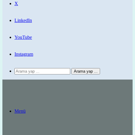
X
LinkedIn
YouTube
Instagram
Arama yap ...
Menü