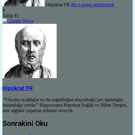
Hipokrat FR
Bir e-posta göndermek
0
Takip Et
Hipokrat FR
“Vücutta sıcaklığın ya da soğukluğun duyulduğu yer, hastalığın
bulunduğu yerdir.” Hippocrates Hipokrat Sağlık ve Bilim Dergisi,
size sağlıklı yaşamın sırlarını verecek.
Sonrakini Oku