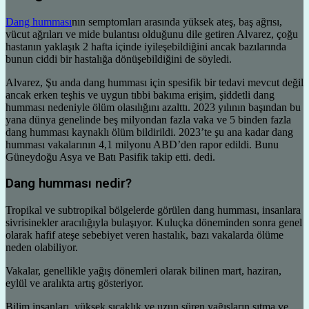
Dang humması
nın semptomları arasında yüksek ateş, baş ağrısı,
vücut ağrıları ve mide bulantısı olduğunu dile getiren Alvarez, çoğu
hastanın yaklaşık 2 hafta içinde iyileşebildiğini ancak bazılarında
bunun ciddi bir hastalığa dönüşebildiğini de söyledi.
Alvarez, Şu anda dang humması için spesifik bir tedavi mevcut değil
ancak erken teşhis ve uygun tıbbi bakıma erişim, şiddetli dang
humması nedeniyle ölüm olasılığını azalttı. 2023 yılının başından bu
yana dünya genelinde beş milyondan fazla vaka ve 5 binden fazla
dang humması kaynaklı ölüm bildirildi. 2023’te şu ana kadar dang
humması vakalarının 4,1 milyonu ABD’den rapor edildi. Bunu
Güneydoğu Asya ve Batı Pasifik takip etti. dedi.
Dang humması nedir?
Tropikal ve subtropikal bölgelerde görülen dang humması, insanlara
sivrisinekler aracılığıyla bulaşıyor. Kuluçka döneminden sonra genel
olarak hafif ateşe sebebiyet veren hastalık, bazı vakalarda ölüme
neden olabiliyor.
Vakalar, genellikle yağış dönemleri olarak bilinen mart, haziran,
eylül ve aralıkta artış gösteriyor.
Bilim insanları, yüksek sıcaklık ve uzun süren yağışların sıtma ve