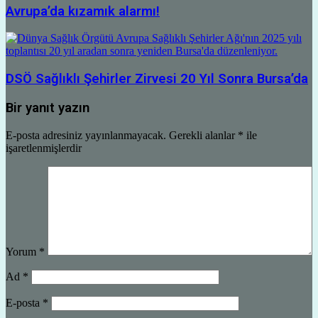
Avrupa’da kızamık alarmı!
DSÖ Sağlıklı Şehirler Zirvesi 20 Yıl Sonra Bursa’da
Bir yanıt yazın
E-posta adresiniz yayınlanmayacak.
Gerekli alanlar
*
ile
işaretlenmişlerdir
Yorum
*
Ad
*
E-posta
*