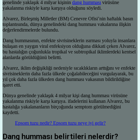
genelinde yaklaşık 4 milyar kişinin
dang humması
virüsüne
yakalanma riskiyle karşı karşıya olduğunu söyledi.
Alvarez, Birleşmiş Milletler (BM) Cenevre Ofisi’nin haftalık basın
toplantısında, dünya genelindeki dang humması vakalarına ilişkin
değerlendirmelerde bulundu.
Dang hummasının, enfekte sivrisineklerin ısırması yoluyla insanlara
bulaşan en yaygın viral enfeksiyon olduğuna dikkati çeken Alvarez,
bu hastalığın çoğunlukla tropikal ve subtropikal iklimlerdeki kentsel
alanlarda görüldüğünü belirtti.
Alvarez, iklim değişikliği nedeniyle sıcaklıkların arttığını ve enfekte
sivrisineklerin daha fazla ülkede çoğalabileceğini vurgulayarak, bu
yıl çok daha fazla ülkeden dang humması vakasının bildirildiğine
işaret etti.
Dünya genelinde yaklaşık 4 milyar kişi dang humması virüsüne
yakalanma riskiyle karşı karşıya. ifadelerini kullanan Alvarez, bu
hastalığa yakalananların birçoğunda semptom görülmediğini
kaydetti.
Epsom tuzu nedir? Epsom tuzu neye iyi gelir?
Dang humması belirtileri nelerdir?