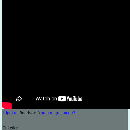
Hipokrat
öneriyor:
Auralı migren nedir?
Etiketler