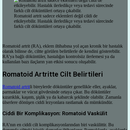
Romatoid artrit sadece eklemleri değil cildi de
etkileyebilir. Hastalık ilerledikçe veya tedavi sürecinde
farklı cilt döküntüleri ortaya çıkabilir.
Romatoid artrit (RA), eklem iltihabına yol açan kronik bir hastalık
olarak bilinse de, ciltte görülen belirtilerle de kendini gösterebilir.
RA’ya bağlı döküntüler, hastalığın kontrolsüz ilerlemesi ya da
kullanılan bazı ilaçların yan etkisi sonucu oluşabilir.
Romatoid Artritte Cilt Belirtileri
Romatoid artrit
li bireylerde döküntüler genellikle eller, ayaklar,
parmaklar ve vücut gövdesinde ortaya çıkar. Bu döküntüler
kızarıklık, kaşıntı, şişlik ya da kabarcık şeklinde olabilir. Zamanla
ülserlere dönüşen ciddi lezyonlara rastlamak da mümkündür.
Ciddi Bir Komplikasyon: Romatoid Vaskülit
RA’nın en ciddi cilt komplikasyonlarından biri vaskülittir. Bu
durumda ciltteki küçük damarlar iltihaplanır. Parmaklarda, ayaklarda