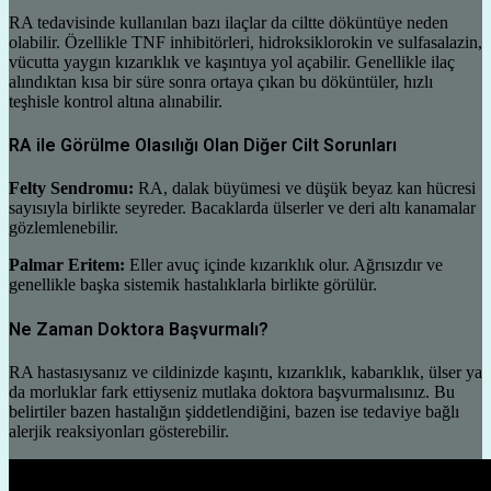
RA tedavisinde kullanılan bazı ilaçlar da ciltte döküntüye neden
olabilir. Özellikle TNF inhibitörleri, hidroksiklorokin ve sulfasalazin,
vücutta yaygın kızarıklık ve kaşıntıya yol açabilir. Genellikle ilaç
alındıktan kısa bir süre sonra ortaya çıkan bu döküntüler, hızlı
teşhisle kontrol altına alınabilir.
RA ile Görülme Olasılığı Olan Diğer Cilt Sorunları
Felty Sendromu:
RA, dalak büyümesi ve düşük beyaz kan hücresi
sayısıyla birlikte seyreder. Bacaklarda ülserler ve deri altı kanamalar
gözlemlenebilir.
Palmar Eritem:
Eller avuç içinde kızarıklık olur. Ağrısızdır ve
genellikle başka sistemik hastalıklarla birlikte görülür.
Ne Zaman Doktora Başvurmalı?
RA hastasıysanız ve cildinizde kaşıntı, kızarıklık, kabarıklık, ülser ya
da morluklar fark ettiyseniz mutlaka doktora başvurmalısınız. Bu
belirtiler bazen hastalığın şiddetlendiğini, bazen ise tedaviye bağlı
alerjik reaksiyonları gösterebilir.