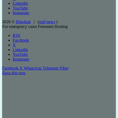
LinkedIn
YouTube
Instagram
2026 ©
Hipokrat
| (
xml
news
)
For emergency cases
Fenomen Hosting
RSS
Facebook
X
LinkedIn
YouTube
Instagram
Facebook
X
WhatsApp
Telegram
Viber
Başa dön tuşu