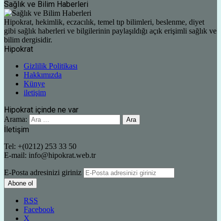
Sağlık ve Bilim Haberleri
Hipokrat, hekimlik, eczacılık, temel tıp bilimleri, beslenme, diyet
gibi sağlık haberleri ve bilgilerinin paylaşıldığı açık erişimli sağlık ve
bilim dergisidir.
Hipokrat
Gizlilik Politikası
Hakkımızda
Künye
iletişim
Hipokrat içinde ne var
Arama:
İletişim
Tel: +(0212) 253 33 50
E-mail: info@hipokrat.web.tr
E-Posta adresinizi giriniz
RSS
Facebook
X