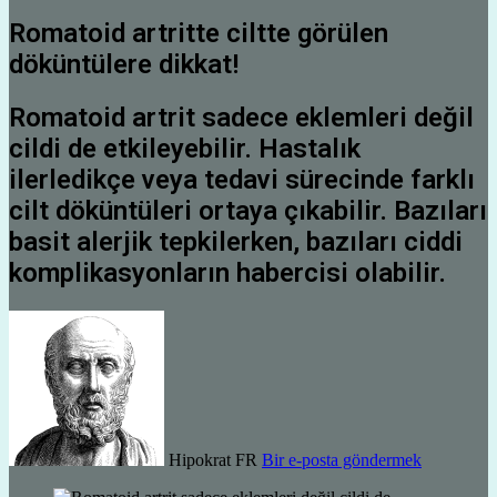
Romatoid artritte ciltte görülen
döküntülere dikkat!
Romatoid artrit sadece eklemleri değil
cildi de etkileyebilir. Hastalık
ilerledikçe veya tedavi sürecinde farklı
cilt döküntüleri ortaya çıkabilir. Bazıları
basit alerjik tepkilerken, bazıları ciddi
komplikasyonların habercisi olabilir.
Hipokrat FR
Bir e-posta göndermek