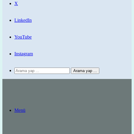
X
LinkedIn
YouTube
Instagram
Arama yap ...
Menü