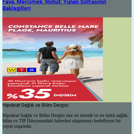
Fava, Mercimek, Nohut: Yunan Sofrasının
Baklagilleri
Hipokrat Sağlık ve Bilim Dergisi
Hipokrat Sağlık ve Bilim Dergisi size en önemli ve en farklı sağlık,
bilim ve TIP Dünyasındaki haberleri ulaştırmayı hedefleyen bir
yayın organıdır.